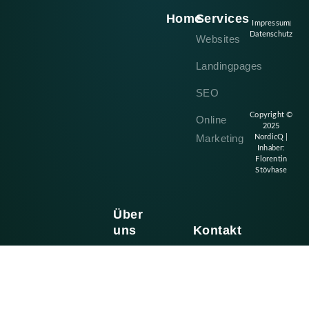
Home
Services
Impressum
Datenschutz
Websites
Landingpages
SEO
Copyright ©
Online
2025
Marketing
NordicQ |
Inhaber:
Florentin
Stövhase
Über
uns
Kontakt