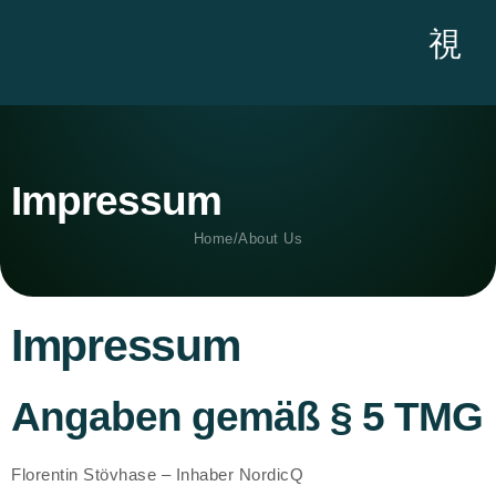
Impressum
Home
/
About Us
Impressum
Angaben gemäß § 5 TMG
Florentin Stövhase – Inhaber NordicQ