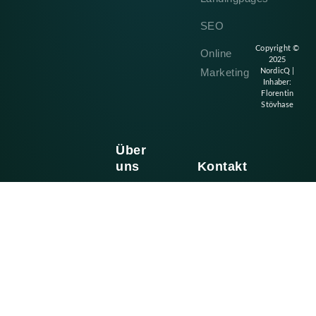
SEO
Copyright ©
Online
2025
Marketing
NordicQ |
Inhaber:
Florentin
Stövhase
Über
uns
Kontakt